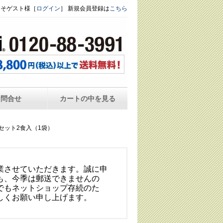
こそゲスト様［
ログイン
］ 新規会員登録は
こちら
お問合せ
カートの中を見る
セット2食入（1袋）
業させていただきます。誠に申
も、今季は郵送できませんの
でもネットショップ存続のた
しくお願い申し上げます。