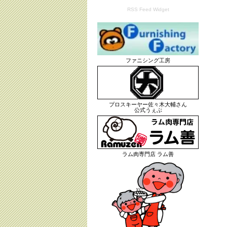
RSS Feed Widget
ファニシング工房
プロスキーヤー佐々木大輔さん
公式うぇぶ
ラム肉専門店 ラム善