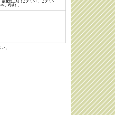
、酸化防止剤（ビタミンE、ビタミン
辛料、乳糖））
さい。