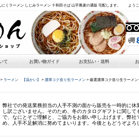
んにくラーメン しじみラーメン 十和田そば 山芋蕎麦の通販 宅配します。
よう
いて
お買い物ガイド
お支払い・送料
>
ラーメン 【温かい】
>
濃厚コク造り生ラーメン
> 厳選濃厚コク造り生ラーメン
弊社での発送業務担当の人手不測の面から販売を一時的に休
し訳ございません。そのため、冬のカタログギフトに関して
で、なにとぞご理解と、ご協力をお願い申し上げます。弊社
め、人手不足解消に努めてまいります。今後ともどうぞよろ