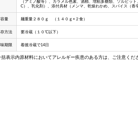
（アミノ酸等）、カラメル色素、酒精、増粘多糖類、ソルビット
C）、乳化剤）、添付具材（メンマ、乾燥わかめ、スパイス（香
内容量
麺重量２８０ｇ （１４０ｇ×２食）
保存方法
要冷蔵（１０℃以下）
賞味期限
着後冷蔵で14日
一括表示内原材料においてアレルギー疾患のある方は、ご注意くだ