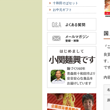
十和田そばセット
お中元ギフト
国
「
良
す
で
内容