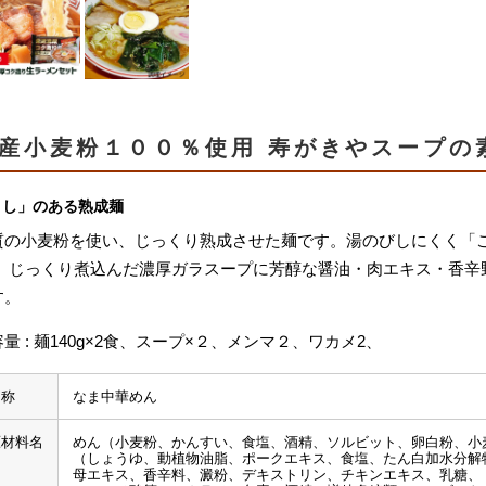
産小麦粉１００％使用 寿がきやスープの
こし」のある熟成麺
質の小麦粉を使い、じっくり熟成させた麺です。湯のびしにくく「
。 じっくり煮込んだ濃厚ガラスープに芳醇な醤油・肉エキス・香辛
す。
量 : 麺140g×2食、スープ×２、メンマ２、ワカメ2、
名称
なま中華めん
原材料名
めん（小麦粉、かんすい、食塩、酒精、ソルビット、卵白粉、小
（しょうゆ、動植物油脂、ポークエキス、食塩、たん白加水分解
母エキス、香辛料、澱粉、デキストリン、チキンエキス、乳糖、