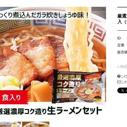
厳選
入（
ID
定価
販売
» 特
この
こ