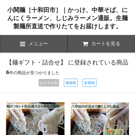
小関麺［十和田市］｜かっけ、中華そば、に
んにくラーメン、しじみラーメン通販。生麺
製麺所直送で作りたてをお届けします。
メニュー
カートを見る
【麺ギフト・詰合せ】 に登録されている商品
6
件の商品が見つかりました
おすすめ順
価格順
新着順