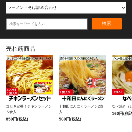
検索
売れ筋商品
コセキ定番！チキンラーメン
十和田にんにくラーメン2食
なべ焼きうど
５食入
入
160円(税込
850円(税込)
560円(税込)