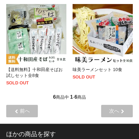
【送料無料】十和田産そばお
味美ラーメンセット 10食
試しセット全8食
SOLD OUT
SOLD OUT
6
1
6
商品中
-
商品
前へ
次へ
ほかの商品を探す