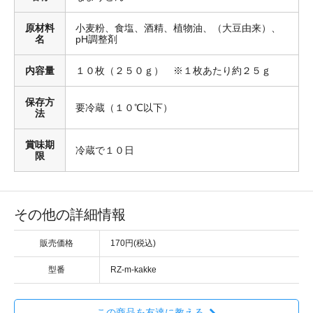
原材料
小麦粉、食塩、酒精、植物油、（大豆由来）、
名
pH調整剤
内容量
１０枚（２５０ｇ） ※１枚あたり約２５ｇ
保存方
要冷蔵（１０℃以下）
法
賞味期
冷蔵で１０日
限
その他の詳細情報
販売価格
170円(税込)
型番
RZ-m-kakke
この商品を友達に教える