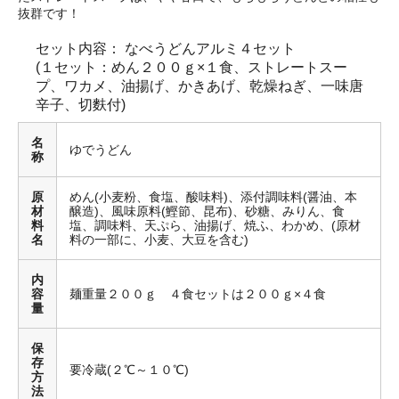
抜群です！
セット内容： なべうどんアルミ４セット
(１セット：めん２００ｇ×１食、ストレートスー
プ、ワカメ、油揚げ、かきあげ、乾燥ねぎ、一味唐
辛子、切麩付)
名
ゆでうどん
称
原
めん(小麦粉、食塩、酸味料)、添付調味料(醤油、本
材
醸造)、風味原料(鰹節、昆布)、砂糖、みりん、食
料
塩、調味料、天ぷら、油揚げ、焼ふ、わかめ、(原材
名
料の一部に、小麦、大豆を含む)
内
容
麺重量２００ｇ ４食セットは２００ｇ×４食
量
保
存
要冷蔵(２℃～１０℃)
方
法