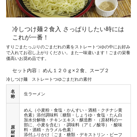
冷しつけ麺２食入 さっぱりしたい時には
これが一番！
すりごまたっぷりのごまだれの素をストレートつゆの中にお好み
で入れてお召し上がりください。また一味違います！ごまの栄養
価高いお奨め品です。
セット内容： めん１２０ｇ×２食、スープ２
冷しつけ麺 ストレートつゆごまだれの素付
名
生ラーメン
称
めん（小麦粉・食塩・かんすい・酒精・クチナシ黄
色素）添付調味料〔糖類・しょうゆ・食塩・たん白
加水分解物・チキンエキス・醸造酢・（原材料の一
部に、小麦を含む）・調味料（アミノ酸等）・酸味
原
料・酒精・カラメル色素〕
材
添付ふりかけ〔ごま・糖類・デキストリン・ビーフ