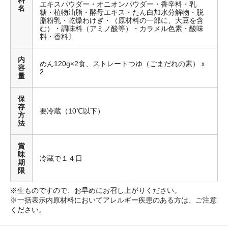
料
エキスパウダー・オニオンパウダー・香辛料・乳
名
糖・植物油脂・酵母エキス・たん白加水分解物・脱
脂粉乳・乾燥わけぎ・（原材料の一部に、大豆を含
む）・調味料（アミノ酸等）・カラメル色素・酸味
料・香料〕
内
めん120g×2食、ストレートつゆ（ごまだれの素）ｘ
容
2
量
保
存
要冷蔵（10℃以下）
方
法
賞
味
冷蔵で１４日
期
限
※生ものですので、お早めにお召し上がりください。
※一括表示内原材料においてアレルギー疾患のある方は、ご注意
ください。